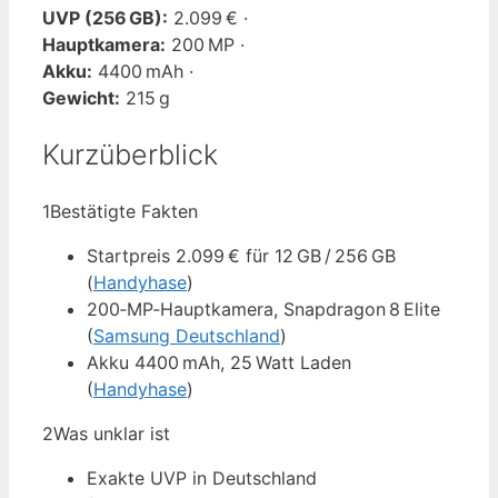
UVP (256 GB):
2.099 € ·
Hauptkamera:
200 MP ·
Akku:
4400 mAh ·
Gewicht:
215 g
Kurzüberblick
1
Bestätigte Fakten
Startpreis 2.099 € für 12 GB / 256 GB
(
Handyhase
)
200‑MP‑Hauptkamera, Snapdragon 8 Elite
(
Samsung Deutschland
)
Akku 4400 mAh, 25 Watt Laden
(
Handyhase
)
2
Was unklar ist
Exakte UVP in Deutschland