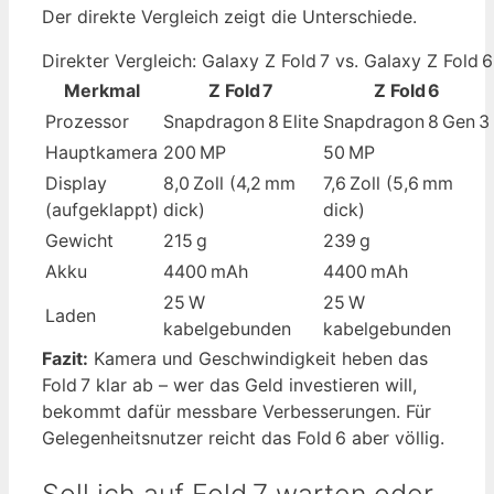
Der direkte Vergleich zeigt die Unterschiede.
Direkter Vergleich: Galaxy Z Fold 7 vs. Galaxy Z Fold 6
Merkmal
Z Fold 7
Z Fold 6
Prozessor
Snapdragon 8 Elite
Snapdragon 8 Gen 3
Hauptkamera
200 MP
50 MP
Display
8,0 Zoll (4,2 mm
7,6 Zoll (5,6 mm
(aufgeklappt)
dick)
dick)
Gewicht
215 g
239 g
Akku
4400 mAh
4400 mAh
25 W
25 W
Laden
kabelgebunden
kabelgebunden
Fazit:
Kamera und Geschwindigkeit heben das
Fold 7 klar ab – wer das Geld investieren will,
bekommt dafür messbare Verbesserungen. Für
Gelegenheitsnutzer reicht das Fold 6 aber völlig.