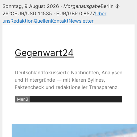
Sonntag, 9 August 2026 ·
Morgenausgabe
Berlin ☀
29°C
EUR/USD 1.1535 · EUR/GBP 0.8577
Über
uns
Redaktion
Quellen
Kontakt
Newsletter
Zum
Inhalt
springen
Gegenwart24
Deutschlandfokussierte Nachrichten, Analysen
und Hintergründe — mit klaren Bylines,
Faktencheck und redaktioneller Transparenz.
Menü