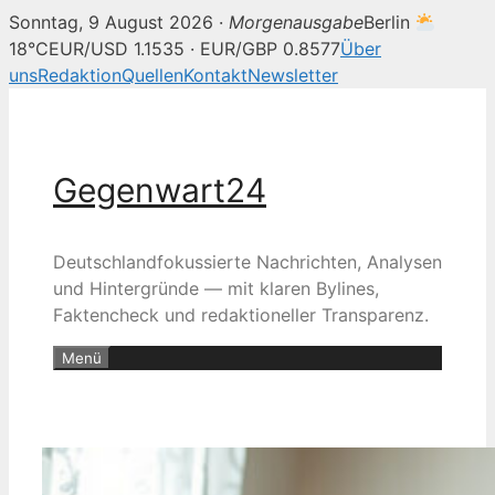
Sonntag, 9 August 2026 ·
Morgenausgabe
Berlin
18°C
EUR/USD 1.1535 · EUR/GBP 0.8577
Über
uns
Redaktion
Quellen
Kontakt
Newsletter
Zum
Inhalt
springen
Gegenwart24
Deutschlandfokussierte Nachrichten, Analysen
und Hintergründe — mit klaren Bylines,
Faktencheck und redaktioneller Transparenz.
Menü